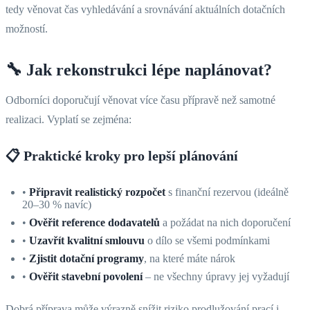
tedy věnovat čas vyhledávání a srovnávání aktuálních dotačních
možností.
🔧 Jak rekonstrukci lépe naplánovat?
Odborníci doporučují věnovat více času přípravě než samotné
realizaci. Vyplatí se zejména:
📋
Praktické kroky pro lepší plánování
•
Připravit realistický rozpočet
s finanční rezervou (ideálně
20–30 % navíc)
•
Ověřit reference dodavatelů
a požádat na nich doporučení
•
Uzavřít kvalitní smlouvu
o dílo se všemi podmínkami
•
Zjistit dotační programy
, na které máte nárok
•
Ověřit stavební povolení
– ne všechny úpravy jej vyžadují
Dobrá příprava může výrazně snížit riziko prodlužování prací i