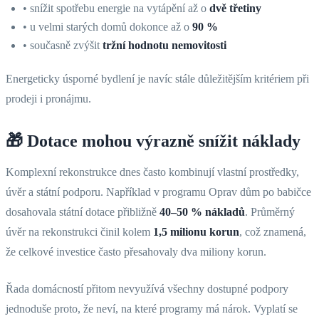
• snížit spotřebu energie na vytápění až o
dvě třetiny
• u velmi starých domů dokonce až o
90 %
• současně zvýšit
tržní hodnotu nemovitosti
Energeticky úsporné bydlení je navíc stále důležitějším kritériem při
prodeji i pronájmu.
🎁 Dotace mohou výrazně snížit náklady
Komplexní rekonstrukce dnes často kombinují vlastní prostředky,
úvěr a státní podporu. Například v programu Oprav dům po babičce
dosahovala státní dotace přibližně
40–50 % nákladů
. Průměrný
úvěr na rekonstrukci činil kolem
1,5 milionu korun
, což znamená,
že celkové investice často přesahovaly dva miliony korun.
Řada domácností přitom nevyužívá všechny dostupné podpory
jednoduše proto, že neví, na které programy má nárok. Vyplatí se