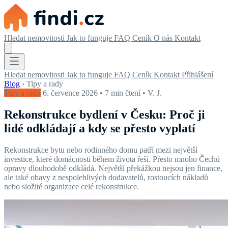
Hledat nemovitosti
Jak to funguje
FAQ
Ceník
O nás
Kontakt
Hledat nemovitosti
Jak to funguje
FAQ
Ceník
Kontakt
Přihlášení
Blog
›
Tipy a rady
Tipy a rady
6. července 2026
•
7 min čtení
•
V. J.
Rekonstrukce bydlení v Česku: Proč ji
lidé odkládají a kdy se přesto vyplatí
Rekonstrukce bytu nebo rodinného domu patří mezi největší
investice, které domácnosti během života řeší. Přesto mnoho Čechů
opravy dlouhodobě odkládá. Největší překážkou nejsou jen finance,
ale také obavy z nespolehlivých dodavatelů, rostoucích nákladů
nebo složité organizace celé rekonstrukce.