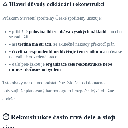
⚠️
Hlavní důvody odkládání rekonstrukcí
Průzkum Stavební spořitelny České spořitelny ukazuje:
• přibližně
polovina lidí se obává vysokých nákladů
a nechce
se zadlužit
• asi
třetina má strach
, že skutečné náklady překročí plán
•
čtvrtina respondentů nedůvěřuje řemeslníkům
a obává se
nekvalitně odvedené práce
• další překážkou je
organizace celé rekonstrukce nebo
nutnost dočasného bydlení
Tyto obavy nejsou neopodstatněné. Zkušenosti domácností
potvrzují, že plánovaný harmonogram i rozpočet bývá obtížné
dodržet.
⏱️ Rekonstrukce často trvá déle a stojí
více