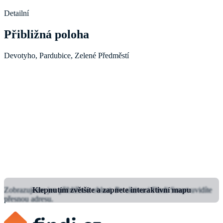
Detailní
Přibližná poloha
Devotyho, Pardubice, Zelené Předměstí
Zobrazujeme jen přibližnou oblast.
Klepnutím zvětšíte a zapnete interaktivní mapu
Po aktivaci Findi Smart uvidíte
přesnou adresu.