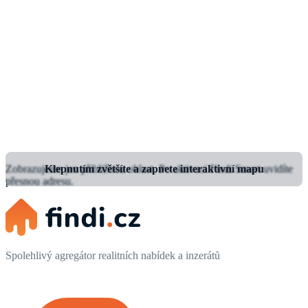
Zobrazujeme jen přibližnou oblast.
Klepnutím zvětšíte a zapnete interaktivní mapu
Po aktivaci Findi Smart uvidíte
přesnou adresu.
Spolehlivý agregátor realitních nabídek a inzerátů