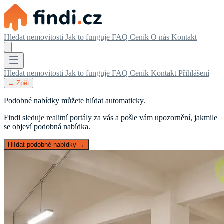
Hledat nemovitosti
Jak to funguje
FAQ
Ceník
O nás
Kontakt
Hledat nemovitosti
Jak to funguje
FAQ
Ceník
Kontakt
Přihlášení
← Zpět
Podobné nabídky můžete hlídat automaticky.
Findi sleduje realitní portály za vás a pošle vám upozornění, jakmile
se objeví podobná nabídka.
Hlídat podobné nabídky →