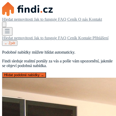
Hledat nemovitosti
Jak to funguje
FAQ
Ceník
O nás
Kontakt
Hledat nemovitosti
Jak to funguje
FAQ
Ceník
Kontakt
Přihlášení
← Zpět
Podobné nabídky můžete hlídat automaticky.
Findi sleduje realitní portály za vás a pošle vám upozornění, jakmile
se objeví podobná nabídka.
Hlídat podobné nabídky →