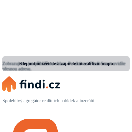
Zobrazujeme jen přibližnou oblast.
Klepnutím zvětšíte a zapnete interaktivní mapu
Po aktivaci Findi Smart uvidíte
přesnou adresu.
Spolehlivý agregátor realitních nabídek a inzerátů