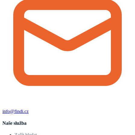
info@findi.cz
Naše služba
Začít hledat