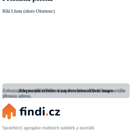
Bílá Lhota (okres Olomouc)
Zobrazujeme jen přibližnou oblast.
Klepnutím zvětšíte a zapnete interaktivní mapu
Po aktivaci Findi Smart uvidíte
přesnou adresu.
Spolehlivý agregátor realitních nabídek a inzerátů