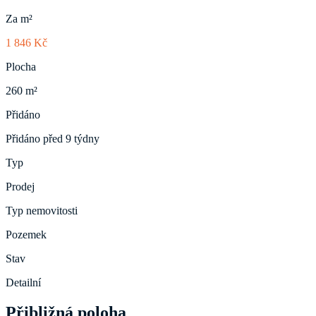
Za m²
1 846 Kč
Plocha
260 m²
Přidáno
Přidáno před 9 týdny
Typ
Prodej
Typ nemovitosti
Pozemek
Stav
Detailní
Přibližná poloha