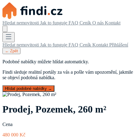
Hledat nemovitosti
Jak to funguje
FAQ
Ceník
O nás
Kontakt
Hledat nemovitosti
Jak to funguje
FAQ
Ceník
Kontakt
Přihlášení
← Zpět
Podobné nabídky můžete hlídat automaticky.
Findi sleduje realitní portály za vás a pošle vám upozornění, jakmile
se objeví podobná nabídka.
Hlídat podobné nabídky →
Prodej, Pozemek, 260 m²
Cena
480 000 Kč