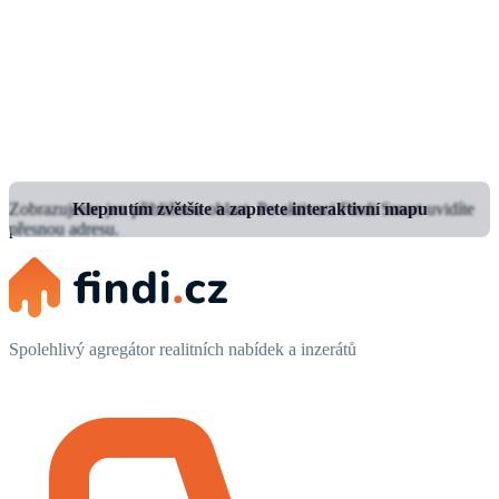
Zobrazujeme jen přibližnou oblast.
Klepnutím zvětšíte a zapnete interaktivní mapu
Po aktivaci Findi Smart uvidíte
přesnou adresu.
Spolehlivý agregátor realitních nabídek a inzerátů