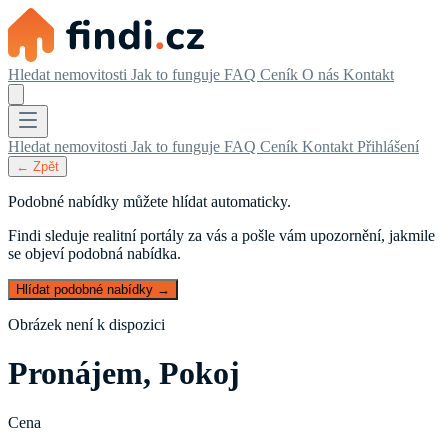
Hledat nemovitosti
Jak to funguje
FAQ
Ceník
O nás
Kontakt
Hledat nemovitosti
Jak to funguje
FAQ
Ceník
Kontakt
Přihlášení
← Zpět
Podobné nabídky můžete hlídat automaticky.
Findi sleduje realitní portály za vás a pošle vám upozornění, jakmile
se objeví podobná nabídka.
Hlídat podobné nabídky →
Obrázek není k dispozici
Pronájem, Pokoj
Cena