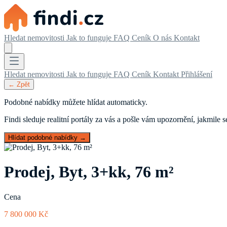
Hledat nemovitosti
Jak to funguje
FAQ
Ceník
O nás
Kontakt
Hledat nemovitosti
Jak to funguje
FAQ
Ceník
Kontakt
Přihlášení
← Zpět
Podobné nabídky můžete hlídat automaticky.
Findi sleduje realitní portály za vás a pošle vám upozornění, jakmile
Hlídat podobné nabídky →
Prodej, Byt, 3+kk, 76 m²
Cena
7 800 000 Kč