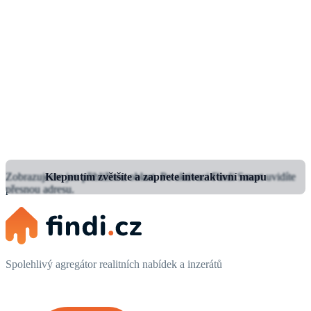
Zobrazujeme jen přibližnou oblast.
Klepnutím zvětšíte a zapnete interaktivní mapu
Po aktivaci Findi Smart uvidíte
přesnou adresu.
Spolehlivý agregátor realitních nabídek a inzerátů