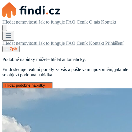
Hledat nemovitosti
Jak to funguje
FAQ
Ceník
O nás
Kontakt
Hledat nemovitosti
Jak to funguje
FAQ
Ceník
Kontakt
Přihlášení
← Zpět
Podobné nabídky můžete hlídat automaticky.
Findi sleduje realitní portály za vás a pošle vám upozornění, jakmile
se objeví podobná nabídka.
Hlídat podobné nabídky →