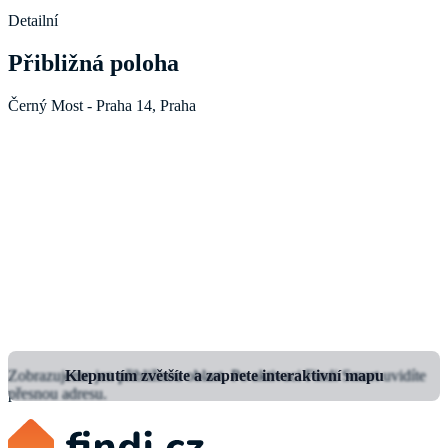
Detailní
Přibližná poloha
Černý Most - Praha 14, Praha
Zobrazujeme jen přibližnou oblast.
Klepnutím zvětšíte a zapnete interaktivní mapu
Po aktivaci Findi Smart uvidíte
přesnou adresu.