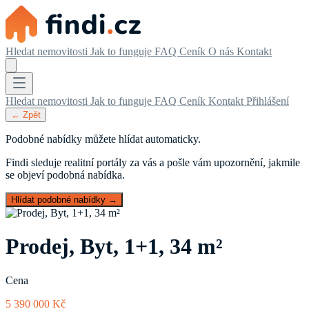
Hledat nemovitosti
Jak to funguje
FAQ
Ceník
O nás
Kontakt
Hledat nemovitosti
Jak to funguje
FAQ
Ceník
Kontakt
Přihlášení
← Zpět
Podobné nabídky můžete hlídat automaticky.
Findi sleduje realitní portály za vás a pošle vám upozornění, jakmile
se objeví podobná nabídka.
Hlídat podobné nabídky →
Prodej, Byt, 1+1, 34 m²
Cena
5 390 000 Kč