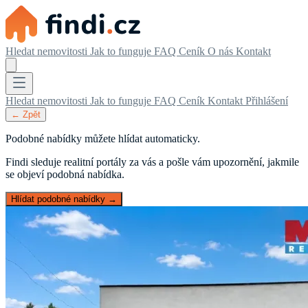
Hledat nemovitosti
Jak to funguje
FAQ
Ceník
O nás
Kontakt
Hledat nemovitosti
Jak to funguje
FAQ
Ceník
Kontakt
Přihlášení
← Zpět
Podobné nabídky můžete hlídat automaticky.
Findi sleduje realitní portály za vás a pošle vám upozornění, jakmile
se objeví podobná nabídka.
Hlídat podobné nabídky →