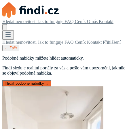
Hledat nemovitosti
Jak to funguje
FAQ
Ceník
O nás
Kontakt
Hledat nemovitosti
Jak to funguje
FAQ
Ceník
Kontakt
Přihlášení
← Zpět
Podobné nabídky můžete hlídat automaticky.
Findi sleduje realitní portály za vás a pošle vám upozornění, jakmile
se objeví podobná nabídka.
Hlídat podobné nabídky →