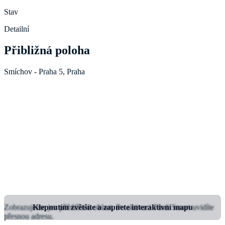
Stav
Detailní
Přibližná poloha
Smíchov - Praha 5, Praha
Zobrazujeme jen přibližnou oblast.
Klepnutím zvětšíte a zapnete interaktivní mapu
Po aktivaci Findi Smart uvidíte
přesnou adresu.