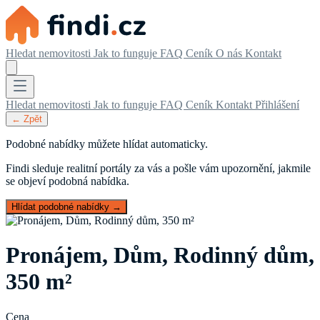
Hledat nemovitosti
Jak to funguje
FAQ
Ceník
O nás
Kontakt
Hledat nemovitosti
Jak to funguje
FAQ
Ceník
Kontakt
Přihlášení
← Zpět
Podobné nabídky můžete hlídat automaticky.
Findi sleduje realitní portály za vás a pošle vám upozornění, jakmile
se objeví podobná nabídka.
Hlídat podobné nabídky →
Pronájem, Dům, Rodinný dům,
350 m²
Cena