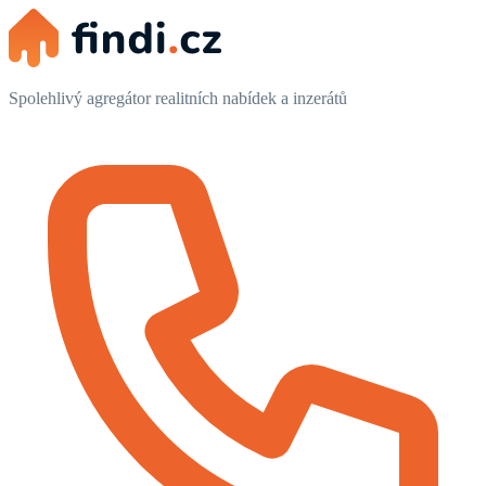
Spolehlivý agregátor realitních nabídek a inzerátů