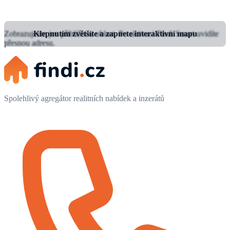
Zobrazujeme jen přibližnou oblast.
Klepnutím zvětšíte a zapnete interaktivní mapu
Po aktivaci Findi Smart uvidíte
přesnou adresu.
Spolehlivý agregátor realitních nabídek a inzerátů