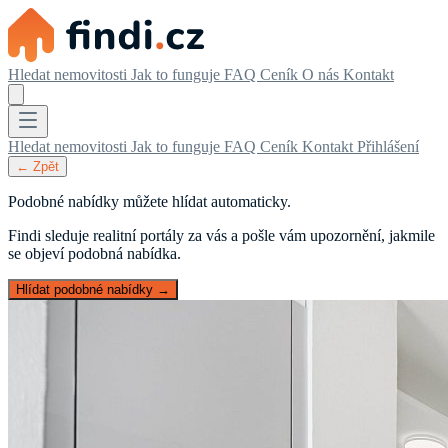
Hledat nemovitosti
Jak to funguje
FAQ
Ceník
O nás
Kontakt
Hledat nemovitosti
Jak to funguje
FAQ
Ceník
Kontakt
Přihlášení
← Zpět
Podobné nabídky můžete hlídat automaticky.
Findi sleduje realitní portály za vás a pošle vám upozornění, jakmile
se objeví podobná nabídka.
Hlídat podobné nabídky →