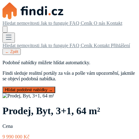
Hledat nemovitosti
Jak to funguje
FAQ
Ceník
O nás
Kontakt
Hledat nemovitosti
Jak to funguje
FAQ
Ceník
Kontakt
Přihlášení
← Zpět
Podobné nabídky můžete hlídat automaticky.
Findi sleduje realitní portály za vás a pošle vám upozornění, jakmile
se objeví podobná nabídka.
Hlídat podobné nabídky →
Prodej, Byt, 3+1, 64 m²
Cena
9 990 000 Kč