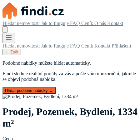
Hledat nemovitosti
Jak to funguje
FAQ
Ceník
O nás
Kontakt
Hledat nemovitosti
Jak to funguje
FAQ
Ceník
Kontakt
Přihlášení
← Zpět
Podobné nabídky můžete hlídat automaticky.
Findi sleduje realitní portály za vás a pošle vám upozornění, jakmile
se objeví podobná nabídka.
Hlídat podobné nabídky →
Prodej, Pozemek, Bydlení, 1334
m²
Cena