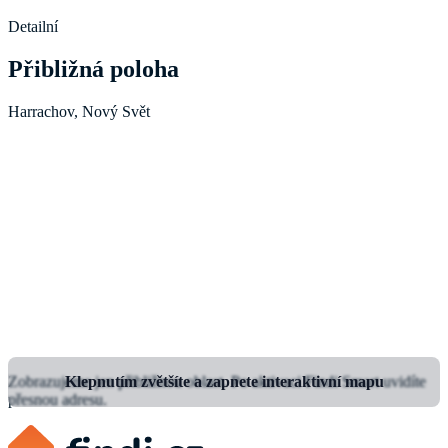
Detailní
Přibližná poloha
Harrachov, Nový Svět
Zobrazujeme jen přibližnou oblast.
Klepnutím zvětšíte a zapnete interaktivní mapu
Po aktivaci Findi Smart uvidíte
přesnou adresu.