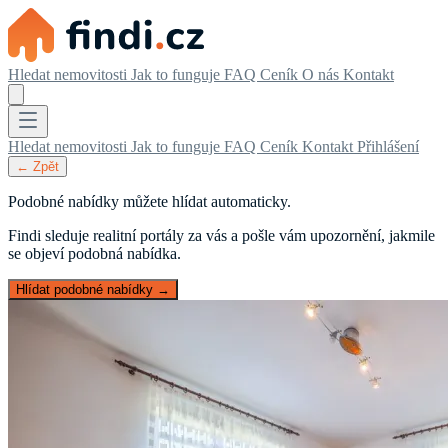
Hledat nemovitosti
Jak to funguje
FAQ
Ceník
O nás
Kontakt
Hledat nemovitosti
Jak to funguje
FAQ
Ceník
Kontakt
Přihlášení
← Zpět
Podobné nabídky můžete hlídat automaticky.
Findi sleduje realitní portály za vás a pošle vám upozornění, jakmile
se objeví podobná nabídka.
Hlídat podobné nabídky →