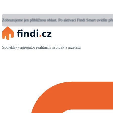
Zobrazujeme jen přibližnou oblast.
Po aktivaci Findi Smart uvidíte př
Spolehlivý agregátor realitních nabídek a inzerátů