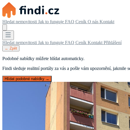
Hledat nemovitosti
Jak to funguje
FAQ
Ceník
O nás
Kontakt
Hledat nemovitosti
Jak to funguje
FAQ
Ceník
Kontakt
Přihlášení
← Zpět
Podobné nabídky můžete hlídat automaticky.
Findi sleduje realitní portály za vás a pošle vám upozornění, jakmile
Hlídat podobné nabídky →