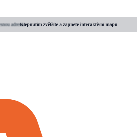
esnou adresu.
Klepnutím zvětšíte a zapnete interaktivní mapu