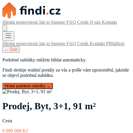
Hledat nemovitosti
Jak to funguje
FAQ
Ceník
O nás
Kontakt
Hledat nemovitosti
Jak to funguje
FAQ
Ceník
Kontakt
Přihlášení
← Zpět
Podobné nabídky můžete hlídat automaticky.
Findi sleduje realitní portály za vás a pošle vám upozornění, jakmile
se objeví podobná nabídka.
Hlídat podobné nabídky →
Prodej, Byt, 3+1, 91 m²
Cena
9 990 000 Kč