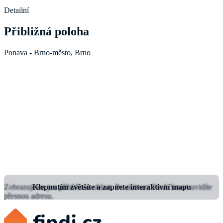
Detailní
Přibližná poloha
Ponava - Brno-město, Brno
Zobrazujeme jen přibližnou oblast.
Klepnutím zvětšíte a zapnete interaktivní mapu
Po aktivaci Findi Smart uvidíte
přesnou adresu.