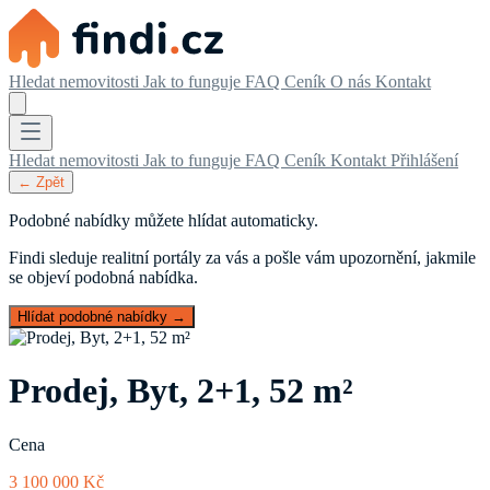
Hledat nemovitosti
Jak to funguje
FAQ
Ceník
O nás
Kontakt
Hledat nemovitosti
Jak to funguje
FAQ
Ceník
Kontakt
Přihlášení
← Zpět
Podobné nabídky můžete hlídat automaticky.
Findi sleduje realitní portály za vás a pošle vám upozornění, jakmile
se objeví podobná nabídka.
Hlídat podobné nabídky →
Prodej, Byt, 2+1, 52 m²
Cena
3 100 000 Kč