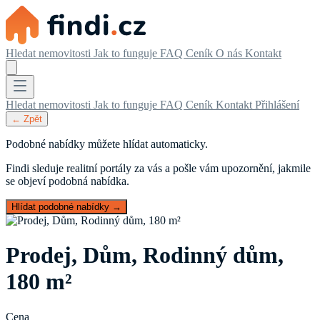
Hledat nemovitosti
Jak to funguje
FAQ
Ceník
O nás
Kontakt
Hledat nemovitosti
Jak to funguje
FAQ
Ceník
Kontakt
Přihlášení
← Zpět
Podobné nabídky můžete hlídat automaticky.
Findi sleduje realitní portály za vás a pošle vám upozornění, jakmile
se objeví podobná nabídka.
Hlídat podobné nabídky →
Prodej, Dům, Rodinný dům,
180 m²
Cena