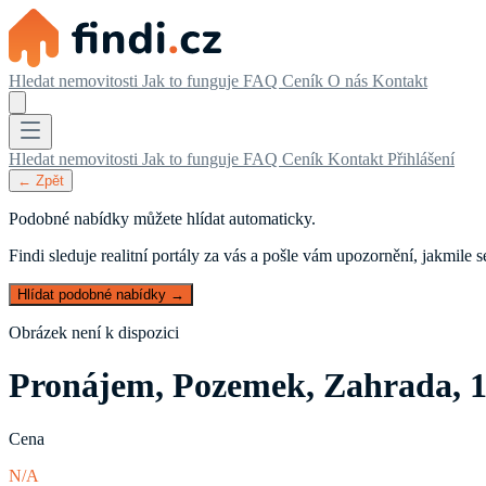
Hledat nemovitosti
Jak to funguje
FAQ
Ceník
O nás
Kontakt
Hledat nemovitosti
Jak to funguje
FAQ
Ceník
Kontakt
Přihlášení
← Zpět
Podobné nabídky můžete hlídat automaticky.
Findi sleduje realitní portály za vás a pošle vám upozornění, jakmile
Hlídat podobné nabídky →
Obrázek není k dispozici
Pronájem, Pozemek, Zahrada, 
Cena
N/A