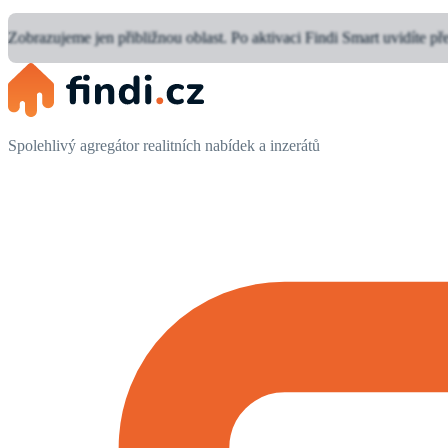
Zobrazujeme jen přibližnou oblast.
Po aktivaci Findi Smart uvidíte př
Spolehlivý agregátor realitních nabídek a inzerátů