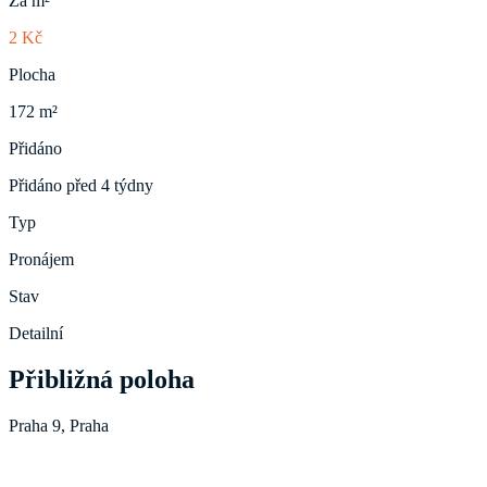
Za m²
2 Kč
Plocha
172 m²
Přidáno
Přidáno před 4 týdny
Typ
Pronájem
Stav
Detailní
Přibližná poloha
Praha 9, Praha