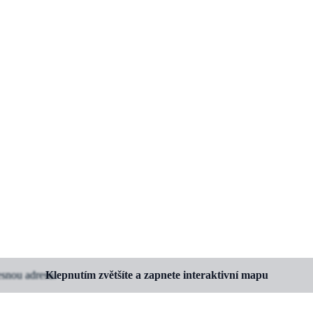
esnou adresu.
Klepnutím zvětšíte a zapnete interaktivní mapu