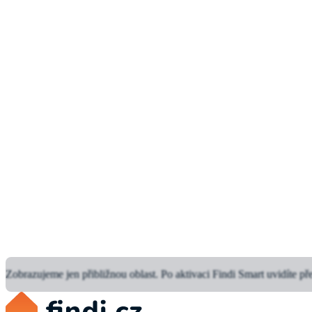
Zobrazujeme jen přibližnou oblast.
Po aktivaci Findi Smart uvidíte př