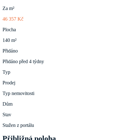
Za m²
46 357 Kč
Plocha
140 m²
Přidáno
Přidáno před 4 týdny
Typ
Prodej
Typ nemovitosti
Dům
Stav
Stažen z portálu
Přibližná poloha