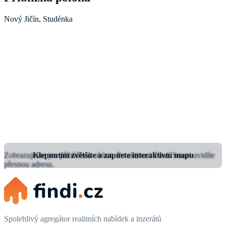
Nový Jičín, Studénka
Zobrazujeme jen přibližnou oblast.
Klepnutím zvětšíte a zapnete interaktivní mapu
Po aktivaci Findi Smart uvidíte
přesnou adresu.
Spolehlivý agregátor realitních nabídek a inzerátů