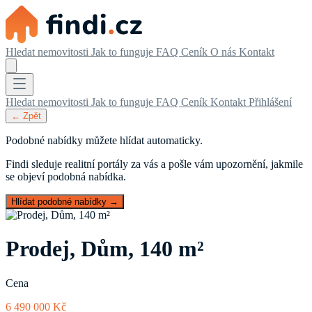
Hledat nemovitosti
Jak to funguje
FAQ
Ceník
O nás
Kontakt
Hledat nemovitosti
Jak to funguje
FAQ
Ceník
Kontakt
Přihlášení
← Zpět
Podobné nabídky můžete hlídat automaticky.
Findi sleduje realitní portály za vás a pošle vám upozornění, jakmile
se objeví podobná nabídka.
Hlídat podobné nabídky →
Prodej, Dům, 140 m²
Cena
6 490 000 Kč