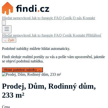
Hledat nemovitosti
Jak to funguje
FAQ
Ceník
O nás
Kontakt
Hledat nemovitosti
Jak to funguje
FAQ
Ceník
Kontakt
Přihlášení
← Zpět
Podobné nabídky můžete hlídat automaticky.
Findi sleduje realitní portály za vás a pošle vám upozornění, jakmile
se objeví podobná nabídka.
Hlídat podobné nabídky →
Prodej, Dům, Rodinný dům,
233 m²
Cena