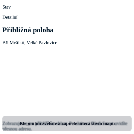
Stav
Detailní
Přibližná poloha
Bří Mrštíků, Velké Pavlovice
Zobrazujeme jen přibližnou oblast.
Klepnutím zvětšíte a zapnete interaktivní mapu
Po aktivaci Findi Smart uvidíte
přesnou adresu.