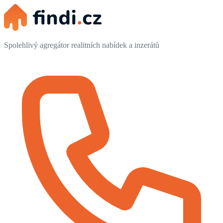
Spolehlivý agregátor realitních nabídek a inzerátů