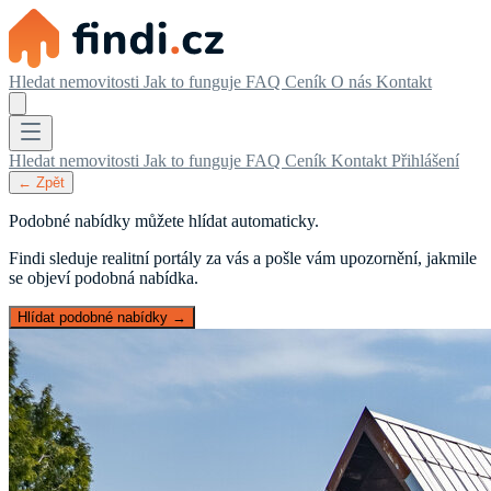
Hledat nemovitosti
Jak to funguje
FAQ
Ceník
O nás
Kontakt
Hledat nemovitosti
Jak to funguje
FAQ
Ceník
Kontakt
Přihlášení
← Zpět
Podobné nabídky můžete hlídat automaticky.
Findi sleduje realitní portály za vás a pošle vám upozornění, jakmile
se objeví podobná nabídka.
Hlídat podobné nabídky →