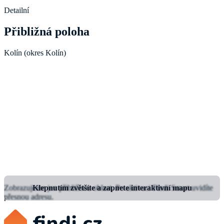
Detailní
Přibližná poloha
Kolín (okres Kolín)
Zobrazujeme jen přibližnou oblast.
Klepnutím zvětšíte a zapnete interaktivní mapu
Po aktivaci Findi Smart uvidíte
přesnou adresu.