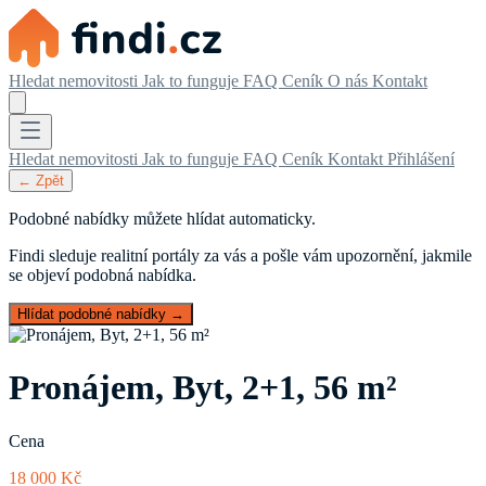
Hledat nemovitosti
Jak to funguje
FAQ
Ceník
O nás
Kontakt
Hledat nemovitosti
Jak to funguje
FAQ
Ceník
Kontakt
Přihlášení
← Zpět
Podobné nabídky můžete hlídat automaticky.
Findi sleduje realitní portály za vás a pošle vám upozornění, jakmile
se objeví podobná nabídka.
Hlídat podobné nabídky →
Pronájem, Byt, 2+1, 56 m²
Cena
18 000 Kč