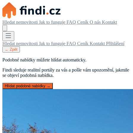
Hledat nemovitosti
Jak to funguje
FAQ
Ceník
O nás
Kontakt
Hledat nemovitosti
Jak to funguje
FAQ
Ceník
Kontakt
Přihlášení
← Zpět
Podobné nabídky můžete hlídat automaticky.
Findi sleduje realitní portály za vás a pošle vám upozornění, jakmile
se objeví podobná nabídka.
Hlídat podobné nabídky →