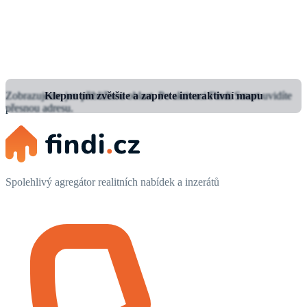
Zobrazujeme jen přibližnou oblast.
Klepnutím zvětšíte a zapnete interaktivní mapu
Po aktivaci Findi Smart uvidíte
přesnou adresu.
Spolehlivý agregátor realitních nabídek a inzerátů