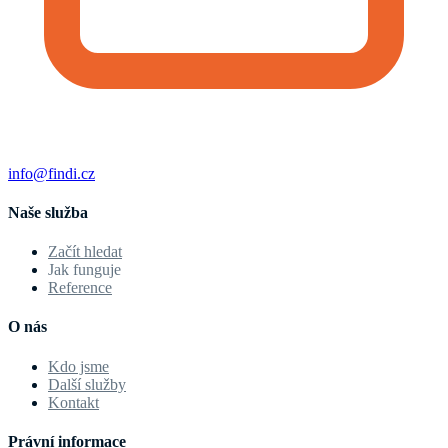
info@findi.cz
Naše služba
Začít hledat
Jak funguje
Reference
O nás
Kdo jsme
Další služby
Kontakt
Právní informace