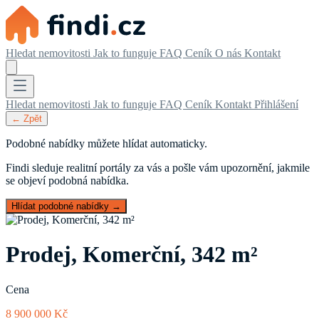
Hledat nemovitosti
Jak to funguje
FAQ
Ceník
O nás
Kontakt
Hledat nemovitosti
Jak to funguje
FAQ
Ceník
Kontakt
Přihlášení
← Zpět
Podobné nabídky můžete hlídat automaticky.
Findi sleduje realitní portály za vás a pošle vám upozornění, jakmile
se objeví podobná nabídka.
Hlídat podobné nabídky →
Prodej, Komerční, 342 m²
Cena
8 900 000 Kč