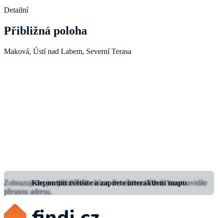
Detailní
Přibližná poloha
Maková, Ústí nad Labem, Severní Terasa
Zobrazujeme jen přibližnou oblast.
Klepnutím zvětšíte a zapnete interaktivní mapu
Po aktivaci Findi Smart uvidíte
přesnou adresu.