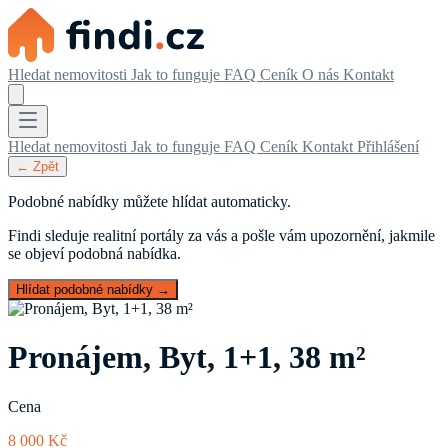
Hledat nemovitosti
Jak to funguje
FAQ
Ceník
O nás
Kontakt
Hledat nemovitosti
Jak to funguje
FAQ
Ceník
Kontakt
Přihlášení
← Zpět
Podobné nabídky můžete hlídat automaticky.
Findi sleduje realitní portály za vás a pošle vám upozornění, jakmile
se objeví podobná nabídka.
Hlídat podobné nabídky →
Pronájem, Byt, 1+1, 38 m²
Cena
8 000 Kč