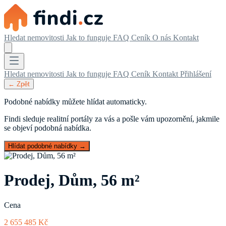
Hledat nemovitosti
Jak to funguje
FAQ
Ceník
O nás
Kontakt
Hledat nemovitosti
Jak to funguje
FAQ
Ceník
Kontakt
Přihlášení
← Zpět
Podobné nabídky můžete hlídat automaticky.
Findi sleduje realitní portály za vás a pošle vám upozornění, jakmile
se objeví podobná nabídka.
Hlídat podobné nabídky →
Prodej, Dům, 56 m²
Cena
2 655 485 Kč