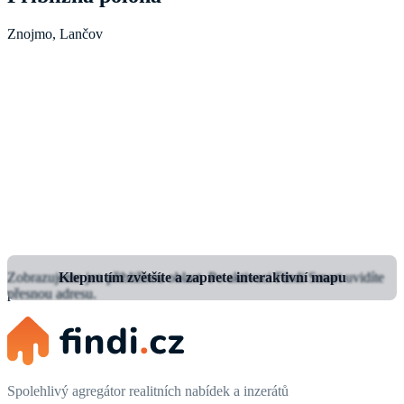
Znojmo, Lančov
Zobrazujeme jen přibližnou oblast.
Klepnutím zvětšíte a zapnete interaktivní mapu
Po aktivaci Findi Smart uvidíte
přesnou adresu.
Spolehlivý agregátor realitních nabídek a inzerátů