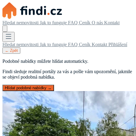
Hledat nemovitosti
Jak to funguje
FAQ
Ceník
O nás
Kontakt
Hledat nemovitosti
Jak to funguje
FAQ
Ceník
Kontakt
Přihlášení
← Zpět
Podobné nabídky můžete hlídat automaticky.
Findi sleduje realitní portály za vás a pošle vám upozornění, jakmile
se objeví podobná nabídka.
Hlídat podobné nabídky →