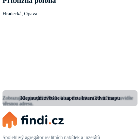
Přibližná poloha
Hradecká, Opava
Zobrazujeme jen přibližnou oblast.
Klepnutím zvětšíte a zapnete interaktivní mapu
Po aktivaci Findi Smart uvidíte
přesnou adresu.
Spolehlivý agregátor realitních nabídek a inzerátů