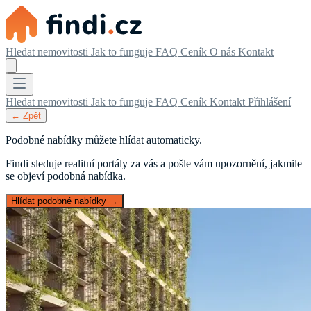
Hledat nemovitosti
Jak to funguje
FAQ
Ceník
O nás
Kontakt
Hledat nemovitosti
Jak to funguje
FAQ
Ceník
Kontakt
Přihlášení
← Zpět
Podobné nabídky můžete hlídat automaticky.
Findi sleduje realitní portály za vás a pošle vám upozornění, jakmile
se objeví podobná nabídka.
Hlídat podobné nabídky →