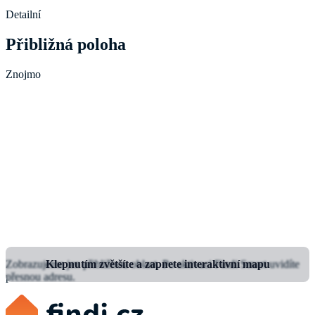
Detailní
Přibližná poloha
Znojmo
Zobrazujeme jen přibližnou oblast.
Klepnutím zvětšíte a zapnete interaktivní mapu
Po aktivaci Findi Smart uvidíte
přesnou adresu.