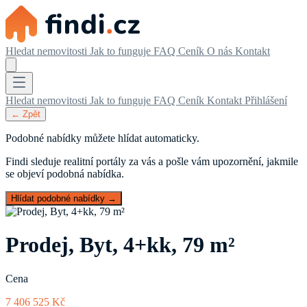
Hledat nemovitosti
Jak to funguje
FAQ
Ceník
O nás
Kontakt
Hledat nemovitosti
Jak to funguje
FAQ
Ceník
Kontakt
Přihlášení
← Zpět
Podobné nabídky můžete hlídat automaticky.
Findi sleduje realitní portály za vás a pošle vám upozornění, jakmile
se objeví podobná nabídka.
Hlídat podobné nabídky →
Prodej, Byt, 4+kk, 79 m²
Cena
7 406 525 Kč