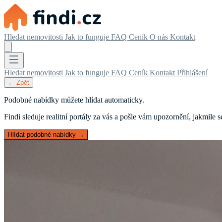
Hledat nemovitosti
Jak to funguje
FAQ
Ceník
O nás
Kontakt
Hledat nemovitosti
Jak to funguje
FAQ
Ceník
Kontakt
Přihlášení
← Zpět
Podobné nabídky můžete hlídat automaticky.
Findi sleduje realitní portály za vás a pošle vám upozornění, jakmile
Hlídat podobné nabídky →