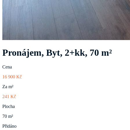
Pronájem, Byt, 2+kk, 70 m²
Cena
16 900 Kč
Za m²
241 Kč
Plocha
70 m²
Přidáno