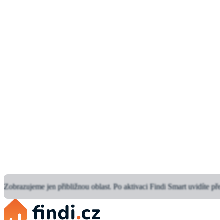
Zobrazujeme jen přibližnou oblast.
Po aktivaci Findi Smart uvidíte př