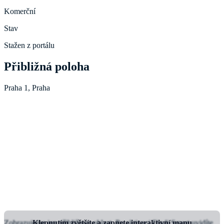
Komerční
Stav
Stažen z portálu
Přibližná poloha
Praha 1, Praha
Zobrazujeme jen přibližnou oblast.
Klepnutím zvětšíte a zapnete interaktivní mapu
Po aktivaci Findi Smart uvidíte