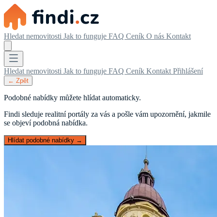
Hledat nemovitosti
Jak to funguje
FAQ
Ceník
O nás
Kontakt
Hledat nemovitosti
Jak to funguje
FAQ
Ceník
Kontakt
Přihlášení
← Zpět
Podobné nabídky můžete hlídat automaticky.
Findi sleduje realitní portály za vás a pošle vám upozornění, jakmile
se objeví podobná nabídka.
Hlídat podobné nabídky →