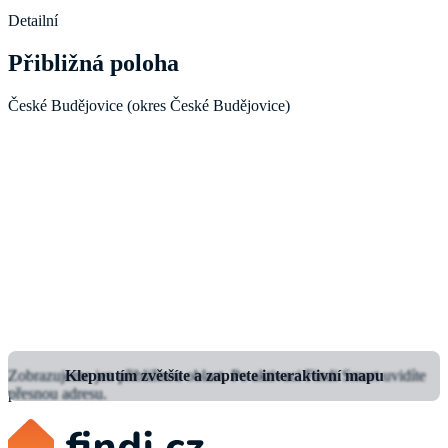
Detailní
Přibližná poloha
České Budějovice (okres České Budějovice)
Zobrazujeme jen přibližnou oblast.
Klepnutím zvětšíte a zapnete interaktivní mapu
Po aktivaci Findi Smart uvidíte
přesnou adresu.