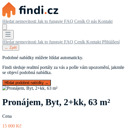
Hledat nemovitosti
Jak to funguje
FAQ
Ceník
O nás
Kontakt
Hledat nemovitosti
Jak to funguje
FAQ
Ceník
Kontakt
Přihlášení
← Zpět
Podobné nabídky můžete hlídat automaticky.
Findi sleduje realitní portály za vás a pošle vám upozornění, jakmile
se objeví podobná nabídka.
Hlídat podobné nabídky →
Pronájem, Byt, 2+kk, 63 m²
Cena
15 000 Kč