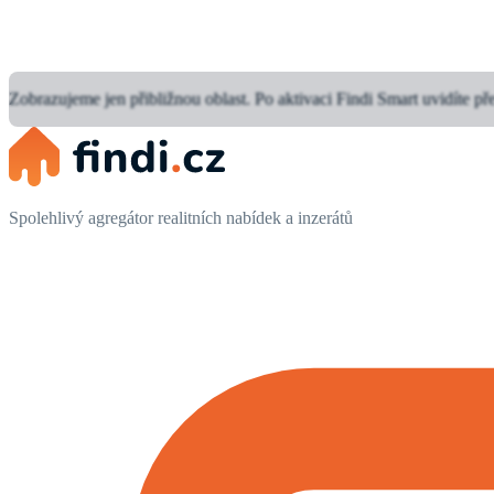
Zobrazujeme jen přibližnou oblast.
Po aktivaci Findi Smart uvidíte př
Spolehlivý agregátor realitních nabídek a inzerátů