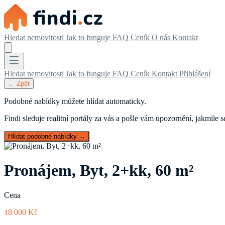
Hledat nemovitosti
Jak to funguje
FAQ
Ceník
O nás
Kontakt
Hledat nemovitosti
Jak to funguje
FAQ
Ceník
Kontakt
Přihlášení
← Zpět
Podobné nabídky můžete hlídat automaticky.
Findi sleduje realitní portály za vás a pošle vám upozornění, jakmile
Hlídat podobné nabídky →
Pronájem, Byt, 2+kk, 60 m²
Cena
18 000 Kč