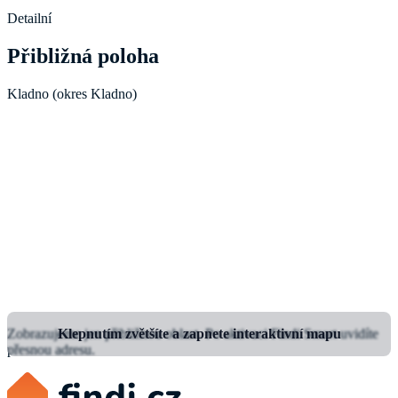
Detailní
Přibližná poloha
Kladno (okres Kladno)
Zobrazujeme jen přibližnou oblast.
Klepnutím zvětšíte a zapnete interaktivní mapu
Po aktivaci Findi Smart uvidíte
přesnou adresu.