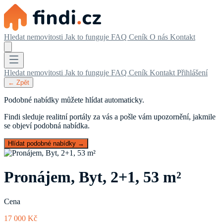
Hledat nemovitosti
Jak to funguje
FAQ
Ceník
O nás
Kontakt
Hledat nemovitosti
Jak to funguje
FAQ
Ceník
Kontakt
Přihlášení
← Zpět
Podobné nabídky můžete hlídat automaticky.
Findi sleduje realitní portály za vás a pošle vám upozornění, jakmile
se objeví podobná nabídka.
Hlídat podobné nabídky →
Pronájem, Byt, 2+1, 53 m²
Cena
17 000 Kč