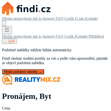
Hledat nemovitosti
Jak to funguje
FAQ
Ceník
O nás
Kontakt
Hledat nemovitosti
Jak to funguje
FAQ
Ceník
Kontakt
Přihlášení
← Zpět
Podobné nabídky můžete hlídat automaticky.
Findi sleduje realitní portály za vás a pošle vám upozornění, jakmile
se objeví podobná nabídka.
Hlídat podobné nabídky →
Pronájem, Byt
Cena