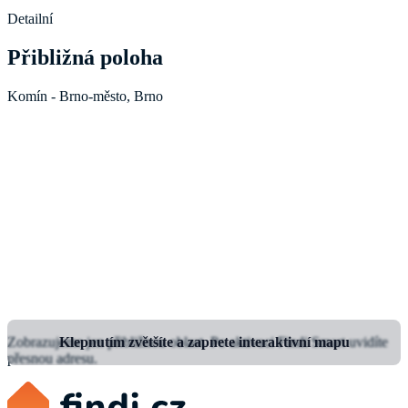
Detailní
Přibližná poloha
Komín - Brno-město, Brno
Zobrazujeme jen přibližnou oblast.
Klepnutím zvětšíte a zapnete interaktivní mapu
Po aktivaci Findi Smart uvidíte
přesnou adresu.