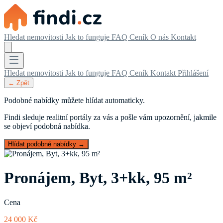
Hledat nemovitosti
Jak to funguje
FAQ
Ceník
O nás
Kontakt
Hledat nemovitosti
Jak to funguje
FAQ
Ceník
Kontakt
Přihlášení
← Zpět
Podobné nabídky můžete hlídat automaticky.
Findi sleduje realitní portály za vás a pošle vám upozornění, jakmile
se objeví podobná nabídka.
Hlídat podobné nabídky →
Pronájem, Byt, 3+kk, 95 m²
Cena
24 000 Kč