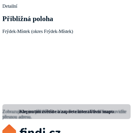
Detailní
Přibližná poloha
Frýdek-Místek (okres Frýdek-Místek)
Zobrazujeme jen přibližnou oblast.
Klepnutím zvětšíte a zapnete interaktivní mapu
Po aktivaci Findi Smart uvidíte
přesnou adresu.