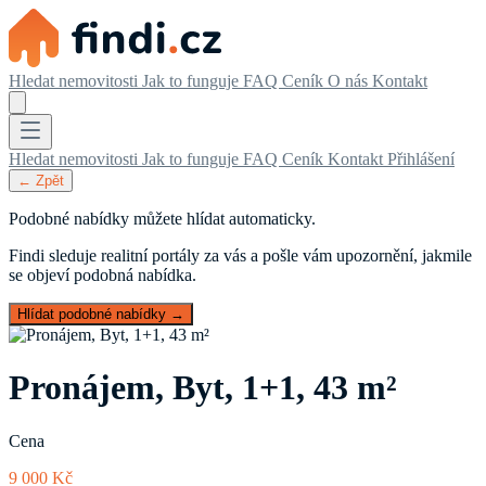
Hledat nemovitosti
Jak to funguje
FAQ
Ceník
O nás
Kontakt
Hledat nemovitosti
Jak to funguje
FAQ
Ceník
Kontakt
Přihlášení
← Zpět
Podobné nabídky můžete hlídat automaticky.
Findi sleduje realitní portály za vás a pošle vám upozornění, jakmile
se objeví podobná nabídka.
Hlídat podobné nabídky →
Pronájem, Byt, 1+1, 43 m²
Cena
9 000 Kč