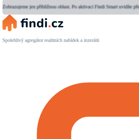
Zobrazujeme jen přibližnou oblast.
Po aktivaci Findi Smart uvidíte př
Spolehlivý agregátor realitních nabídek a inzerátů