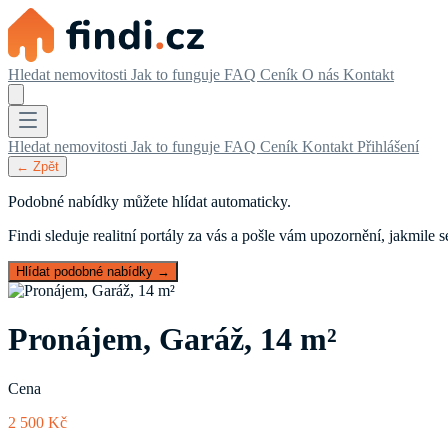
Hledat nemovitosti
Jak to funguje
FAQ
Ceník
O nás
Kontakt
Hledat nemovitosti
Jak to funguje
FAQ
Ceník
Kontakt
Přihlášení
← Zpět
Podobné nabídky můžete hlídat automaticky.
Findi sleduje realitní portály za vás a pošle vám upozornění, jakmile
Hlídat podobné nabídky →
Pronájem, Garáž, 14 m²
Cena
2 500 Kč