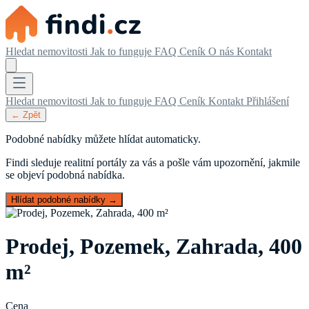
Hledat nemovitosti
Jak to funguje
FAQ
Ceník
O nás
Kontakt
Hledat nemovitosti
Jak to funguje
FAQ
Ceník
Kontakt
Přihlášení
← Zpět
Podobné nabídky můžete hlídat automaticky.
Findi sleduje realitní portály za vás a pošle vám upozornění, jakmile
se objeví podobná nabídka.
Hlídat podobné nabídky →
Prodej, Pozemek, Zahrada, 400
m²
Cena