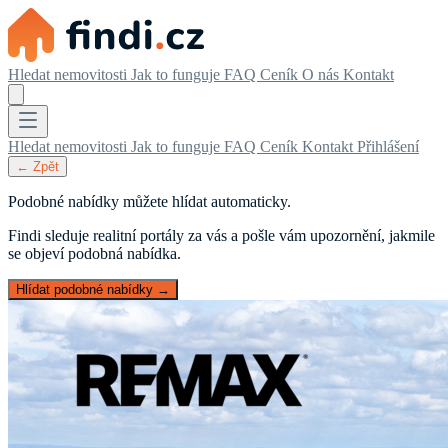
Hledat nemovitosti
Jak to funguje
FAQ
Ceník
O nás
Kontakt
Hledat nemovitosti
Jak to funguje
FAQ
Ceník
Kontakt
Přihlášení
← Zpět
Podobné nabídky můžete hlídat automaticky.
Findi sleduje realitní portály za vás a pošle vám upozornění, jakmile
se objeví podobná nabídka.
Hlídat podobné nabídky →