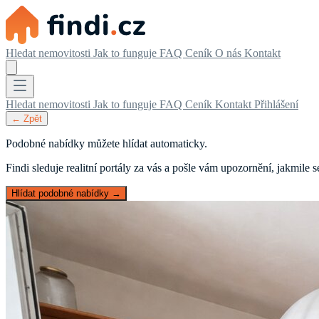
Hledat nemovitosti
Jak to funguje
FAQ
Ceník
O nás
Kontakt
Hledat nemovitosti
Jak to funguje
FAQ
Ceník
Kontakt
Přihlášení
← Zpět
Podobné nabídky můžete hlídat automaticky.
Findi sleduje realitní portály za vás a pošle vám upozornění, jakmile
Hlídat podobné nabídky →