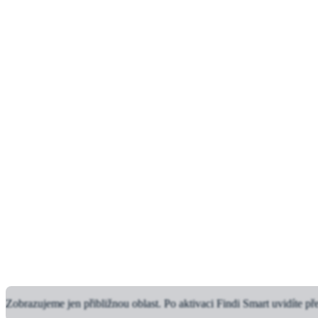
Zobrazujeme jen přibližnou oblast.
Po aktivaci Findi Smart uvidíte př