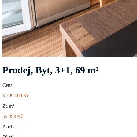
Prodej, Byt, 3+1, 69 m²
Cena
3 799 000 Kč
Za m²
55 058 Kč
Plocha