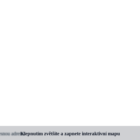
esnou adresu.
Klepnutím zvětšíte a zapnete interaktivní mapu