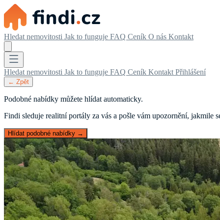
Hledat nemovitosti
Jak to funguje
FAQ
Ceník
O nás
Kontakt
Hledat nemovitosti
Jak to funguje
FAQ
Ceník
Kontakt
Přihlášení
← Zpět
Podobné nabídky můžete hlídat automaticky.
Findi sleduje realitní portály za vás a pošle vám upozornění, jakmile
Hlídat podobné nabídky →