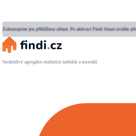
Zobrazujeme jen přibližnou oblast.
Po aktivaci Findi Smart uvidíte př
Spolehlivý agregátor realitních nabídek a inzerátů