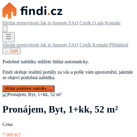
Hledat nemovitosti
Jak to funguje
FAQ
Ceník
O nás
Kontakt
Hledat nemovitosti
Jak to funguje
FAQ
Ceník
Kontakt
Přihlášení
← Zpět
Podobné nabídky můžete hlídat automaticky.
Findi sleduje realitní portály za vás a pošle vám upozornění, jakmile
se objeví podobná nabídka.
Hlídat podobné nabídky →
Pronájem, Byt, 1+kk, 52 m²
Cena
7 000 Kč