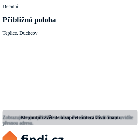
Detailní
Přibližná poloha
Teplice, Duchcov
Zobrazujeme jen přibližnou oblast.
Klepnutím zvětšíte a zapnete interaktivní mapu
Po aktivaci Findi Smart uvidíte
přesnou adresu.