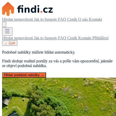
Hledat nemovitosti
Jak to funguje
FAQ
Ceník
O nás
Kontakt
Hledat nemovitosti
Jak to funguje
FAQ
Ceník
Kontakt
Přihlášení
← Zpět
Podobné nabídky můžete hlídat automaticky.
Findi sleduje realitní portály za vás a pošle vám upozornění, jakmile
se objeví podobná nabídka.
Hlídat podobné nabídky →