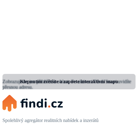
Zobrazujeme jen přibližnou oblast.
Klepnutím zvětšíte a zapnete interaktivní mapu
Po aktivaci Findi Smart uvidíte
přesnou adresu.
Spolehlivý agregátor realitních nabídek a inzerátů