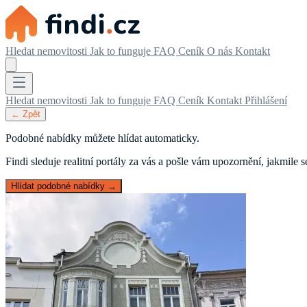
Hledat nemovitosti
Jak to funguje
FAQ
Ceník
O nás
Kontakt
Hledat nemovitosti
Jak to funguje
FAQ
Ceník
Kontakt
Přihlášení
← Zpět
Podobné nabídky můžete hlídat automaticky.
Findi sleduje realitní portály za vás a pošle vám upozornění, jakmile
Hlídat podobné nabídky →