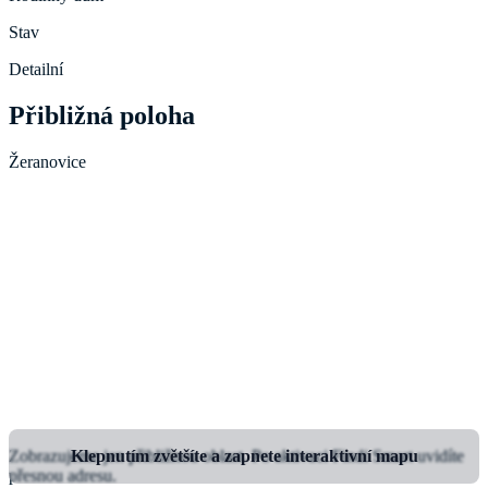
Stav
Detailní
Přibližná poloha
Žeranovice
Zobrazujeme jen přibližnou oblast.
Klepnutím zvětšíte a zapnete interaktivní mapu
Po aktivaci Findi Smart uvidíte
přesnou adresu.